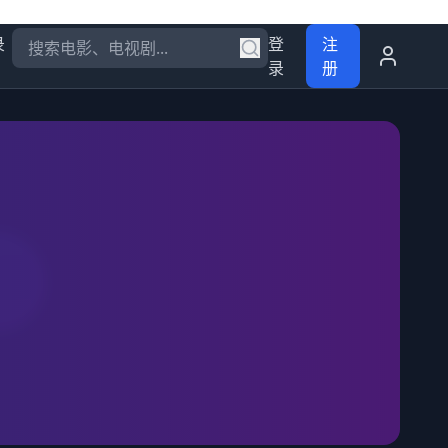
录
登
注
录
册