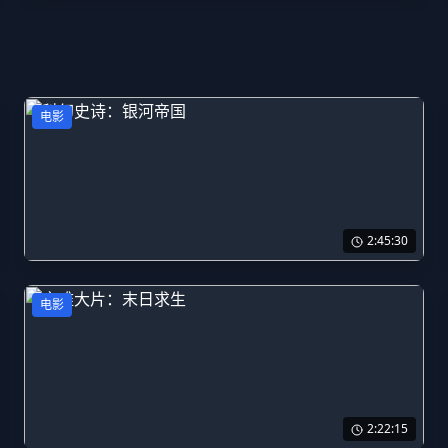
电影
2:45:30
科幻史诗：银河帝国
电影
科幻史诗电影，宏大的银河系战争和人类文明的未来。
3,100,000
次观看
2:22:15