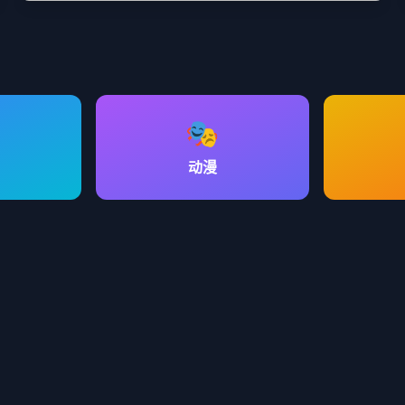
灾难大片：末日求生
灾难电影，面对末日危机，人类如何团结一致求生存。
2,450,000
次观看
🎭
动漫