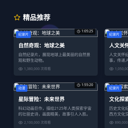
精品推荐
1:05:25
纪录片
纪录片
自然奇观：地球之美
人文关
自然纪录片，展现地球上最美丽的自然景
人文关怀
观和野生动物。
事，传递
1,380,000
次观看
1,050,0
1:55:20
动漫
纪录片
星际冒险：未来世界
文化探
科幻动画巨作，描绘2125年人类探索宇宙
历史文化
的壮丽史诗，画面精美，故事引人入胜。
西方文化
2,100,000
次观看
890,000