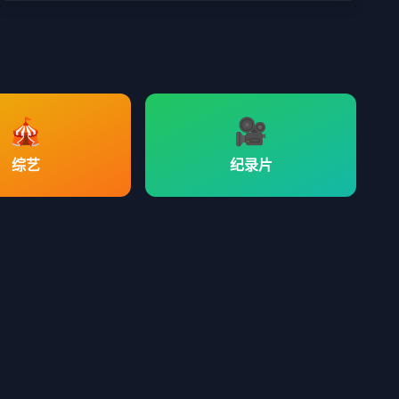
🎪
🎥
综艺
纪录片