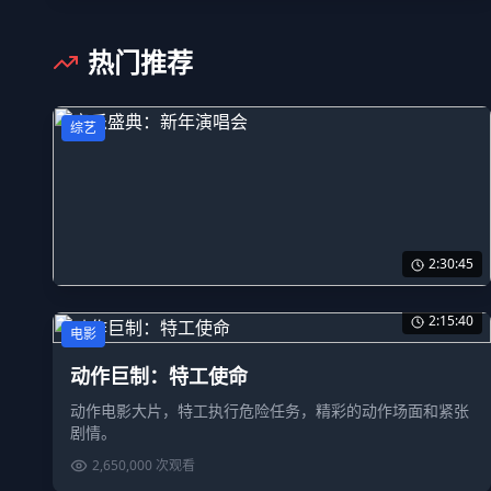
科学探索：宇宙奥秘
热门推荐
科学纪录片，探索宇宙的起源和演化，揭示宇宙的奥秘。
1,150,000
次观看
综艺
2:30:45
音乐盛典：新年演唱会
2:15:40
电影
顶级歌手云集的新年演唱会，精彩的音乐表演和舞台效果。
动作巨制：特工使命
3,200,000
次观看
动作电影大片，特工执行危险任务，精彩的动作场面和紧张
剧情。
2,650,000
次观看